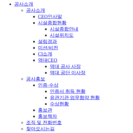
공사소개
공사소개
CEO인사말
시설종합현황
시설종합안내
시설위치도
설립경과
미션/비전
CI소개
역대CEO
역대 공사 사장
역대 공단 이사장
공사홍보
인증·수상
인증서 취득 현황
유관기관 업무협약 현황
수상현황
홍보관
홍보책자
조직 및 전화번호
찾아오시는길