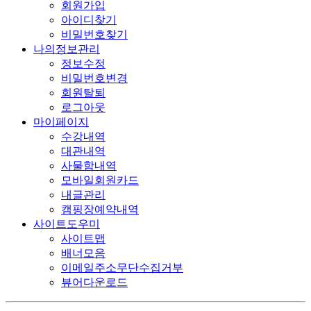
회원가입
아이디찾기
비밀번호찾기
나의정보관리
정보수정
비밀번호변경
회원탈퇴
로그아웃
마이페이지
수강내역
대관내역
사물함내역
모바일회원카드
내글관리
캠핑장예약내역
사이트도우미
사이트맵
배너모음
이메일주소무단수집거부
뷰어다운로드