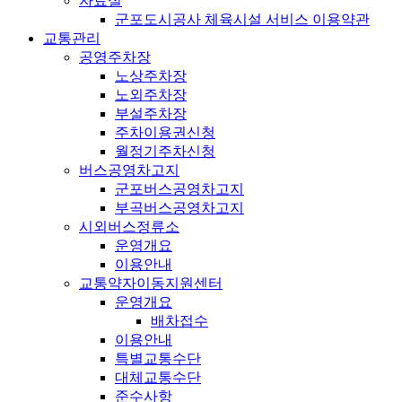
자료실
군포도시공사 체육시설 서비스 이용약관
교통관리
공영주차장
노상주차장
노외주차장
부설주차장
주차이용권신청
월정기주차신청
버스공영차고지
군포버스공영차고지
부곡버스공영차고지
시외버스정류소
운영개요
이용안내
교통약자이동지원센터
운영개요
배차접수
이용안내
특별교통수단
대체교통수단
준수사항