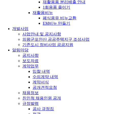
재활용품 분리배출 안내
1회용품 줄이기
재활용비누
폐식용유 비누교환
EM비누 만들기
개발사업
사업안내 및 공지사항
의왕군포안산 공공주택지구 조성사업
기존도시 정비사업 공공지원
알림마당
공지사항
보도자료
계약업무
입찰 내역
수의계약 내역
계약서식
공개견적요청
채용정보
친인척 채용인원 공개
규정발령
공사 규정집