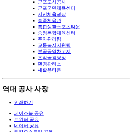
군포도시공사
군포국민체육센터
시민체육광장
송죽체육관
복합생활스포츠타운
송정복합체육센터
주차관리팀
교통복지지원팀
부곡공영차고지
초막골캠핑장
환경관리소
새활용타운
역대 공사 사장
인쇄하기
페이스북 공유
트위터 공유
네이버 공유
카카오스토리 공유