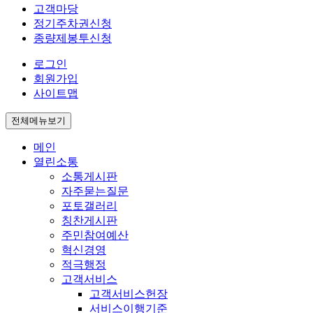
고객마당
정기주차권신청
종량제봉투신청
로그인
회원가입
사이트맵
전체메뉴보기
메인
열린소통
소통게시판
자주묻는질문
포토갤러리
칭찬게시판
주민참여예산
혁신경영
적극행정
고객서비스
고객서비스헌장
서비스이행기준