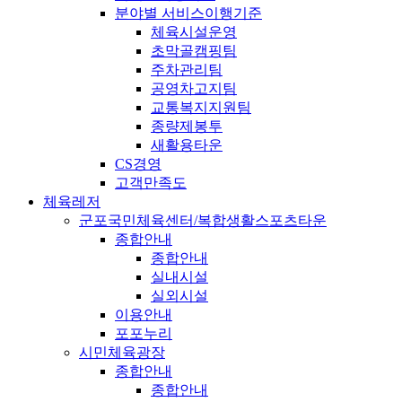
분야별 서비스이행기준
체육시설운영
초막골캠핑팀
주차관리팀
공영차고지팀
교통복지지원팀
종량제봉투
새활용타운
CS경영
고객만족도
체육레저
군포국민체육센터/복합생활스포츠타운
종합안내
종합안내
실내시설
실외시설
이용안내
포포누리
시민체육광장
종합안내
종합안내