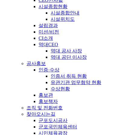
CEO인사말
시설종합현황
시설종합안내
시설위치도
설립경과
미션/비전
CI소개
역대CEO
역대 공사 사장
역대 공단 이사장
공사홍보
인증·수상
인증서 취득 현황
유관기관 업무협약 현황
수상현황
홍보관
홍보책자
조직 및 전화번호
찾아오시는길
군포도시공사
군포국민체육센터
시민체육광장