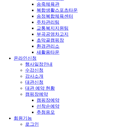
송죽체육관
복합생활스포츠타운
송정복합체육센터
주차관리팀
교통복지지원팀
부곡공영차고지
초막골캠핑장
환경관리소
새활용타운
온라인신청
행사일정안내
수강신청
강사소개
대관신청
대관 예약 현황
캠핑장예약
캠핑장예약
선착순예약
추첨응모
회원기능
로그인