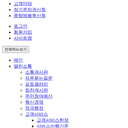
고객마당
정기주차권신청
종량제봉투신청
로그인
회원가입
사이트맵
전체메뉴보기
메인
열린소통
소통게시판
자주묻는질문
포토갤러리
칭찬게시판
주민참여예산
혁신경영
적극행정
고객서비스
고객서비스헌장
서비스이행기준