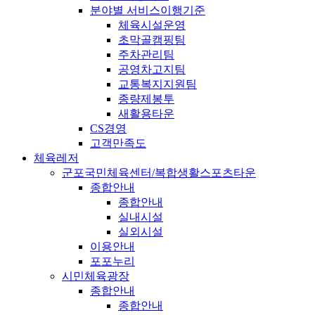
분야별 서비스이행기준
체육시설운영
초막골캠핑팀
주차관리팀
공영차고지팀
교통복지지원팀
종량제봉투
새활용타운
CS경영
고객만족도
체육레저
군포국민체육센터/복합생활스포츠타운
종합안내
종합안내
실내시설
실외시설
이용안내
포포누리
시민체육광장
종합안내
종합안내