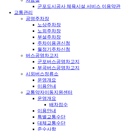
자료실
군포도시공사 체육시설 서비스 이용약관
교통관리
공영주차장
노상주차장
노외주차장
부설주차장
주차이용권신청
월정기주차신청
버스공영차고지
군포버스공영차고지
부곡버스공영차고지
시외버스정류소
운영개요
이용안내
교통약자이동지원센터
운영개요
배차접수
이용안내
특별교통수단
대체교통수단
준수사항