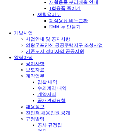
재활용품 분리배출 안내
1회용품 줄이기
재활용비누
폐식용유 비누교환
EM비누 만들기
개발사업
사업안내 및 공지사항
의왕군포안산 공공주택지구 조성사업
기존도시 정비사업 공공지원
알림마당
공지사항
보도자료
계약업무
입찰 내역
수의계약 내역
계약서식
공개견적요청
채용정보
친인척 채용인원 공개
규정발령
공사 규정집