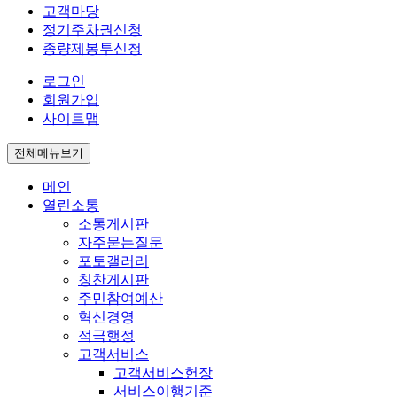
고객마당
정기주차권신청
종량제봉투신청
로그인
회원가입
사이트맵
전체메뉴보기
메인
열린소통
소통게시판
자주묻는질문
포토갤러리
칭찬게시판
주민참여예산
혁신경영
적극행정
고객서비스
고객서비스헌장
서비스이행기준