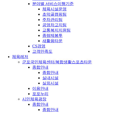
분야별 서비스이행기준
체육시설운영
초막골캠핑팀
주차관리팀
공영차고지팀
교통복지지원팀
종량제봉투
새활용타운
CS경영
고객만족도
체육레저
군포국민체육센터/복합생활스포츠타운
종합안내
종합안내
실내시설
실외시설
이용안내
포포누리
시민체육광장
종합안내
종합안내