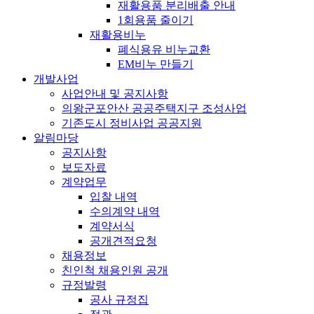
재활용품 분리배출 안내
1회용품 줄이기
재활용비누
폐식용유 비누교환
EM비누 만들기
개발사업
사업안내 및 공지사항
의왕군포안산 공공주택지구 조성사업
기존도시 정비사업 공공지원
알림마당
공지사항
보도자료
계약업무
입찰 내역
수의계약 내역
계약서식
공개견적요청
채용정보
친인척 채용인원 공개
규정발령
공사 규정집