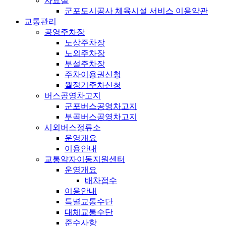
자료실
군포도시공사 체육시설 서비스 이용약관
교통관리
공영주차장
노상주차장
노외주차장
부설주차장
주차이용권신청
월정기주차신청
버스공영차고지
군포버스공영차고지
부곡버스공영차고지
시외버스정류소
운영개요
이용안내
교통약자이동지원센터
운영개요
배차접수
이용안내
특별교통수단
대체교통수단
준수사항