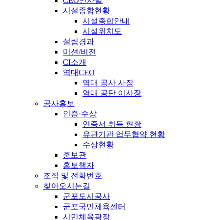
CEO인사말
시설종합현황
시설종합안내
시설위치도
설립경과
미션/비전
CI소개
역대CEO
역대 공사 사장
역대 공단 이사장
공사홍보
인증·수상
인증서 취득 현황
유관기관 업무협약 현황
수상현황
홍보관
홍보책자
조직 및 전화번호
찾아오시는길
군포도시공사
군포국민체육센터
시민체육광장