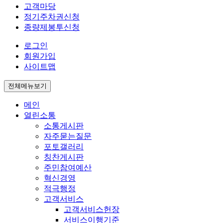
고객마당
정기주차권신청
종량제봉투신청
로그인
회원가입
사이트맵
전체메뉴보기
메인
열린소통
소통게시판
자주묻는질문
포토갤러리
칭찬게시판
주민참여예산
혁신경영
적극행정
고객서비스
고객서비스헌장
서비스이행기준