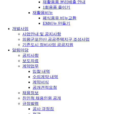
재활용품 분리배출 안내
1회용품 줄이기
재활용비누
폐식용유 비누교환
EM비누 만들기
개발사업
사업안내 및 공지사항
의왕군포안산 공공주택지구 조성사업
기존도시 정비사업 공공지원
알림마당
공지사항
보도자료
계약업무
입찰 내역
수의계약 내역
계약서식
공개견적요청
채용정보
친인척 채용인원 공개
규정발령
공사 규정집