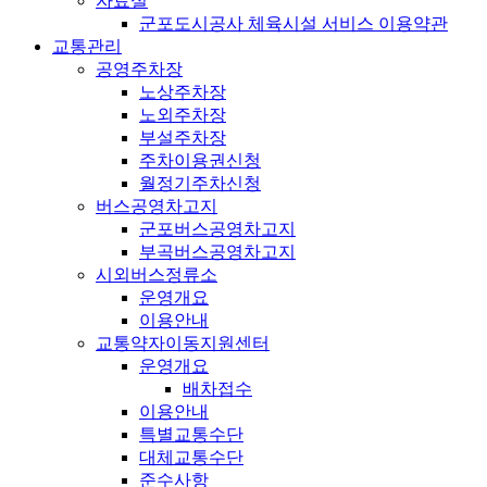
자료실
군포도시공사 체육시설 서비스 이용약관
교통관리
공영주차장
노상주차장
노외주차장
부설주차장
주차이용권신청
월정기주차신청
버스공영차고지
군포버스공영차고지
부곡버스공영차고지
시외버스정류소
운영개요
이용안내
교통약자이동지원센터
운영개요
배차접수
이용안내
특별교통수단
대체교통수단
준수사항