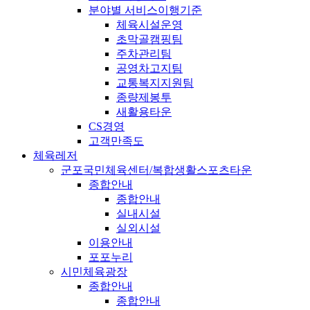
분야별 서비스이행기준
체육시설운영
초막골캠핑팀
주차관리팀
공영차고지팀
교통복지지원팀
종량제봉투
새활용타운
CS경영
고객만족도
체육레저
군포국민체육센터/복합생활스포츠타운
종합안내
종합안내
실내시설
실외시설
이용안내
포포누리
시민체육광장
종합안내
종합안내