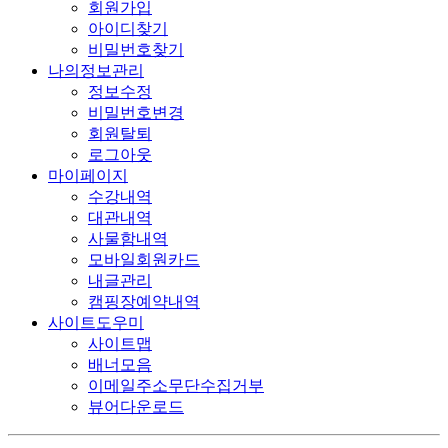
회원가입
아이디찾기
비밀번호찾기
나의정보관리
정보수정
비밀번호변경
회원탈퇴
로그아웃
마이페이지
수강내역
대관내역
사물함내역
모바일회원카드
내글관리
캠핑장예약내역
사이트도우미
사이트맵
배너모음
이메일주소무단수집거부
뷰어다운로드