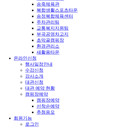
송죽체육관
복합생활스포츠타운
송정복합체육센터
주차관리팀
교통복지지원팀
부곡공영차고지
초막골캠핑장
환경관리소
새활용타운
온라인신청
행사일정안내
수강신청
강사소개
대관신청
대관 예약 현황
캠핑장예약
캠핑장예약
선착순예약
추첨응모
회원기능
로그인