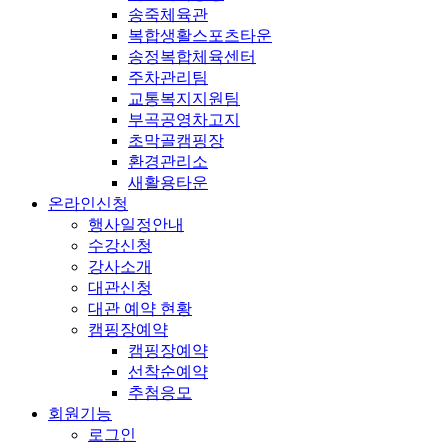
송죽체육관
복합생활스포츠타운
송정복합체육센터
주차관리팀
교통복지지원팀
부곡공영차고지
초막골캠핑장
환경관리소
새활용타운
온라인신청
행사일정안내
수강신청
강사소개
대관신청
대관 예약 현황
캠핑장예약
캠핑장예약
선착순예약
추첨응모
회원기능
로그인