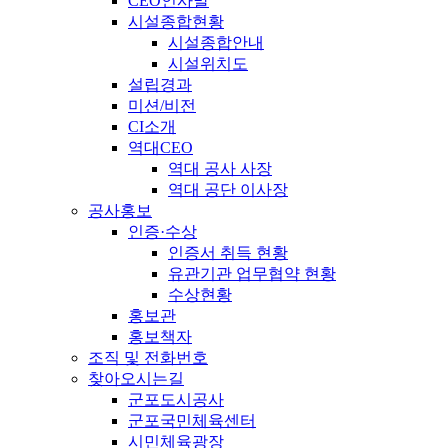
CEO인사말
시설종합현황
시설종합안내
시설위치도
설립경과
미션/비전
CI소개
역대CEO
역대 공사 사장
역대 공단 이사장
공사홍보
인증·수상
인증서 취득 현황
유관기관 업무협약 현황
수상현황
홍보관
홍보책자
조직 및 전화번호
찾아오시는길
군포도시공사
군포국민체육센터
시민체육광장