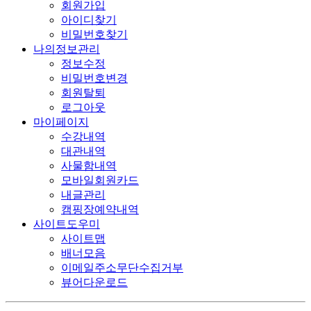
회원가입
아이디찾기
비밀번호찾기
나의정보관리
정보수정
비밀번호변경
회원탈퇴
로그아웃
마이페이지
수강내역
대관내역
사물함내역
모바일회원카드
내글관리
캠핑장예약내역
사이트도우미
사이트맵
배너모음
이메일주소무단수집거부
뷰어다운로드