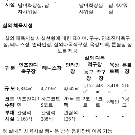
-
시설
남녀화장실, 남
남녀화장실·
남녀샤워
자샤워실
샤워실
실
실외 체육시설
실외 체육시설 시설현황에 대한 표이며, 구분, 인조잔디축구
장, 테니스장, 인라인장, 실외다목적구장, 옥상트랙, 론볼장 정
보를 제공
실외 다목
적구장
인조잔디
인라인
육상
론볼
구 분
테니스장
축구장
장
트랙
장
농구
족구
장
장
1,152
448
3,418
516
규 모
6,834㎡
4,719㎡
4,645㎡
㎡
㎡
㎡
㎡
코트
인조잔디 1
하드코트
200m 트
2코
1코
3링
8레인
수량
면
9코트
랙
트
트
크
부대
관람석
관람석
관람석
-
-
-
-
시설
1,168석
288석
126석
※ 실내외 체육시설 행사용 방송·음향장비 이용 가능