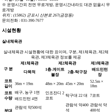
※ 운영시간외 전면 무료개방, 운영시간내라도 대관 없을시 무
료개방
위치 : (15862) 군포시 산본로 267(금정동)
문의전화 : 031-390-7677
시설현황
실내체육관
실내체육관 시설현황에 대한 표이며, 구분, 제1체육관, 제2체
육관, 제3체육관 정보를 제공
제1체육관
제2체육관
제3체육관
구 분
1층-게이트
배드민턴
다목적
2층-탁구장
볼장
장
코트
52.5m ×
36m × 19m
48m × 20m
45m × 20m
18m
길이
배구, 농구 1면
코트
인조잔디 2
탁구대 22 대
7코트
수량
코트
배드민턴 4면
관람석 약400
관람석 약
관람석 약500석
석
400석
부대