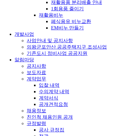
재활용품 분리배출 안내
1회용품 줄이기
재활용비누
폐식용유 비누교환
EM비누 만들기
개발사업
사업안내 및 공지사항
의왕군포안산 공공주택지구 조성사업
기존도시 정비사업 공공지원
알림마당
공지사항
보도자료
계약업무
입찰 내역
수의계약 내역
계약서식
공개견적요청
채용정보
친인척 채용인원 공개
규정발령
공사 규정집