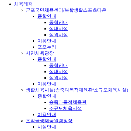
체육레저
군포국민체육센터/복합생활스포츠타운
종합안내
종합안내
실내시설
실외시설
이용안내
포포누리
시민체육광장
종합안내
종합안내
실내시설
실외시설
이용안내
생활체육시설(송죽다목적체육관/소규모체육시설)
종합안내
송죽다목적체육관
소규모체육시설
이용안내
초막골생태공원캠핑장
시설안내