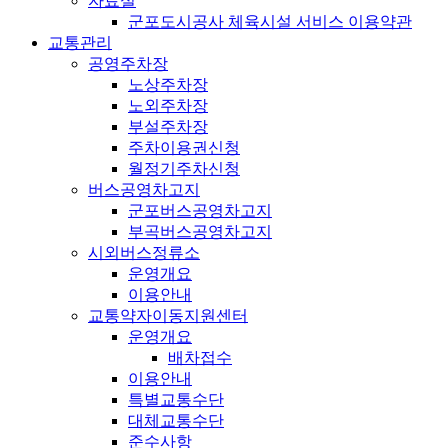
자료실
군포도시공사 체육시설 서비스 이용약관
교통관리
공영주차장
노상주차장
노외주차장
부설주차장
주차이용권신청
월정기주차신청
버스공영차고지
군포버스공영차고지
부곡버스공영차고지
시외버스정류소
운영개요
이용안내
교통약자이동지원센터
운영개요
배차접수
이용안내
특별교통수단
대체교통수단
준수사항