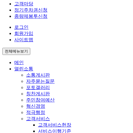
고객마당
정기주차권신청
종량제봉투신청
로그인
회원가입
사이트맵
전체메뉴보기
메인
열린소통
소통게시판
자주묻는질문
포토갤러리
칭찬게시판
주민참여예산
혁신경영
적극행정
고객서비스
고객서비스헌장
서비스이행기준