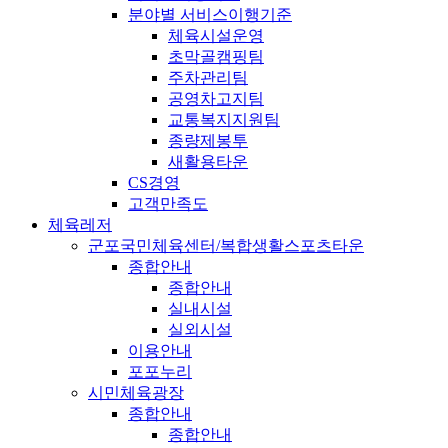
분야별 서비스이행기준
체육시설운영
초막골캠핑팀
주차관리팀
공영차고지팀
교통복지지원팀
종량제봉투
새활용타운
CS경영
고객만족도
체육레저
군포국민체육센터/복합생활스포츠타운
종합안내
종합안내
실내시설
실외시설
이용안내
포포누리
시민체육광장
종합안내
종합안내