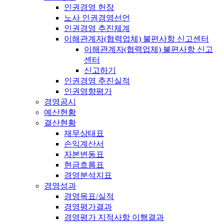
인권경영 헌장
노사 인권경영선언
인권경영 추진체계
이해관계자(협력업체) 불편사항 신고센터
이해관계자(협력업체) 불편사항 신고
센터
신고하기
인권경영 추진실적
인권영향평가
경영공시
예산현황
결산현황
재무상태표
손익계산서
자본변동표
현금흐름표
경영분석지표
경영성과
경영목표/실적
경영평가결과
경영평가 지적사항 이행결과