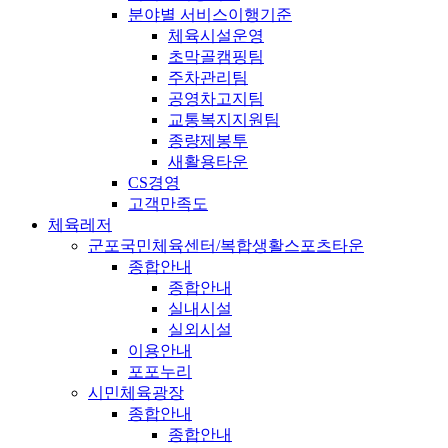
분야별 서비스이행기준
체육시설운영
초막골캠핑팀
주차관리팀
공영차고지팀
교통복지지원팀
종량제봉투
새활용타운
CS경영
고객만족도
체육레저
군포국민체육센터/복합생활스포츠타운
종합안내
종합안내
실내시설
실외시설
이용안내
포포누리
시민체육광장
종합안내
종합안내