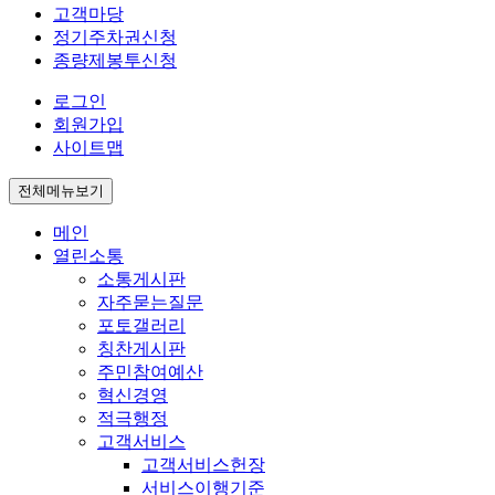
고객마당
정기주차권신청
종량제봉투신청
로그인
회원가입
사이트맵
전체메뉴보기
메인
열린소통
소통게시판
자주묻는질문
포토갤러리
칭찬게시판
주민참여예산
혁신경영
적극행정
고객서비스
고객서비스헌장
서비스이행기준