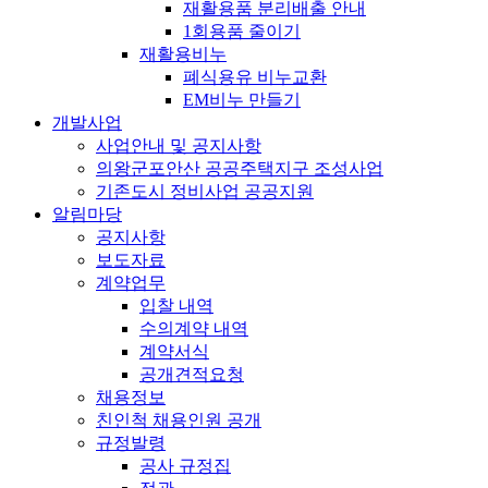
재활용품 분리배출 안내
1회용품 줄이기
재활용비누
폐식용유 비누교환
EM비누 만들기
개발사업
사업안내 및 공지사항
의왕군포안산 공공주택지구 조성사업
기존도시 정비사업 공공지원
알림마당
공지사항
보도자료
계약업무
입찰 내역
수의계약 내역
계약서식
공개견적요청
채용정보
친인척 채용인원 공개
규정발령
공사 규정집