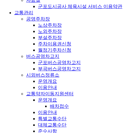
자료실
군포도시공사 체육시설 서비스 이용약관
교통관리
공영주차장
노상주차장
노외주차장
부설주차장
주차이용권신청
월정기주차신청
버스공영차고지
군포버스공영차고지
부곡버스공영차고지
시외버스정류소
운영개요
이용안내
교통약자이동지원센터
운영개요
배차접수
이용안내
특별교통수단
대체교통수단
준수사항