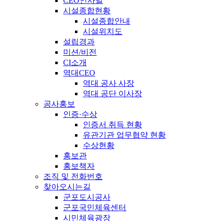
CEO인사말
시설종합현황
시설종합안내
시설위치도
설립경과
미션/비전
CI소개
역대CEO
역대 공사 사장
역대 공단 이사장
공사홍보
인증·수상
인증서 취득 현황
유관기관 업무협약 현황
수상현황
홍보관
홍보책자
조직 및 전화번호
찾아오시는길
군포도시공사
군포국민체육센터
시민체육광장