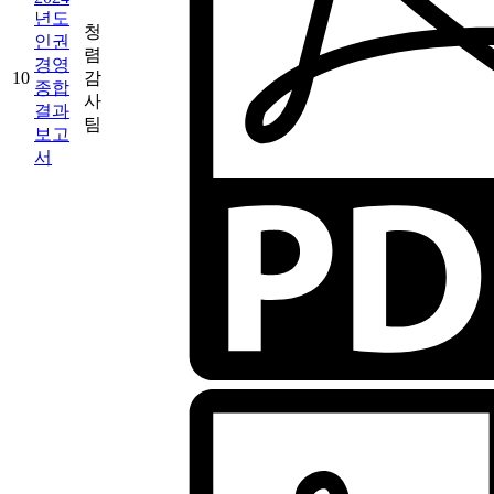
년도
청
인권
렴
경영
10
감
종합
사
결과
팀
보고
서