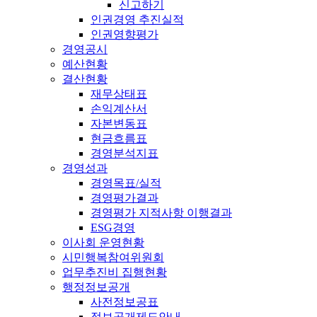
신고하기
인권경영 추진실적
인권영향평가
경영공시
예산현황
결산현황
재무상태표
손익계산서
자본변동표
현금흐름표
경영분석지표
경영성과
경영목표/실적
경영평가결과
경영평가 지적사항 이행결과
ESG경영
이사회 운영현황
시민행복참여위원회
업무추진비 집행현황
행정정보공개
사전정보공표
정보공개제도안내