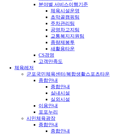
분야별 서비스이행기준
체육시설운영
초막골캠핑팀
주차관리팀
공영차고지팀
교통복지지원팀
종량제봉투
새활용타운
CS경영
고객만족도
체육레저
군포국민체육센터/복합생활스포츠타운
종합안내
종합안내
실내시설
실외시설
이용안내
포포누리
시민체육광장
종합안내
종합안내