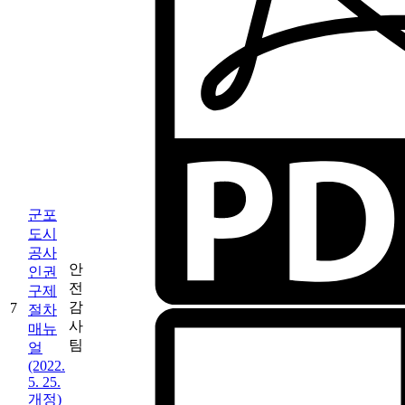
군포
도시
공사
안
인권
전
구제
감
7
절차
사
매뉴
팀
얼
(2022.
5. 25.
개정)