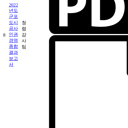
2022
년도
군포
도시
청
공사
렴
인권
감
8
경영
사
종합
팀
결과
보고
서