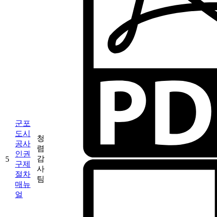
군포
도시
청
공사
렴
인권
감
5
구제
사
절차
팀
매뉴
얼