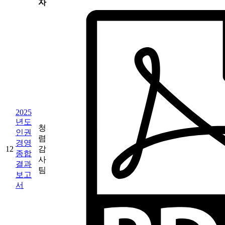
자
2025
년도
청
인권
렴
경영
12
감
종합
사
결과
팀
보고
서