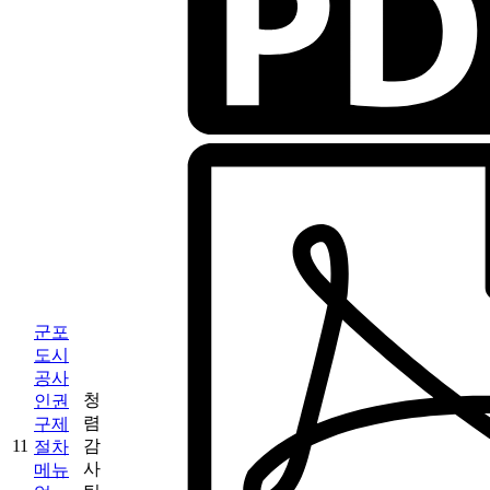
군포
도시
공사
청
인권
렴
구제
11
감
절차
사
메뉴