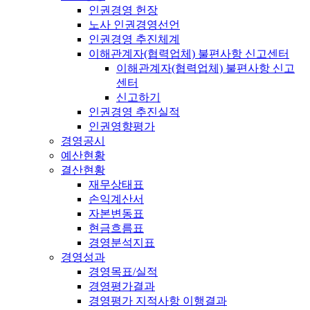
인권경영 헌장
노사 인권경영선언
인권경영 추진체계
이해관계자(협력업체) 불편사항 신고센터
이해관계자(협력업체) 불편사항 신고
센터
신고하기
인권경영 추진실적
인권영향평가
경영공시
예산현황
결산현황
재무상태표
손익계산서
자본변동표
현금흐름표
경영분석지표
경영성과
경영목표/실적
경영평가결과
경영평가 지적사항 이행결과