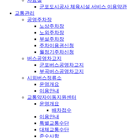
자료실
군포도시공사 체육시설 서비스 이용약관
교통관리
공영주차장
노상주차장
노외주차장
부설주차장
주차이용권신청
월정기주차신청
버스공영차고지
군포버스공영차고지
부곡버스공영차고지
시외버스정류소
운영개요
이용안내
교통약자이동지원센터
운영개요
배차접수
이용안내
특별교통수단
대체교통수단
준수사항