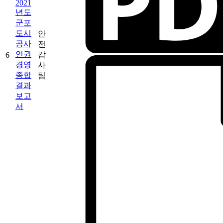
2021
년도
군포
도시
안
공사
전
인권
감
6
경영
사
종합
팀
결과
보고
서