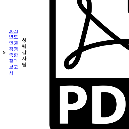
2023
년도
청
인권
렴
경영
9
감
종합
사
결과
팀
보고
서