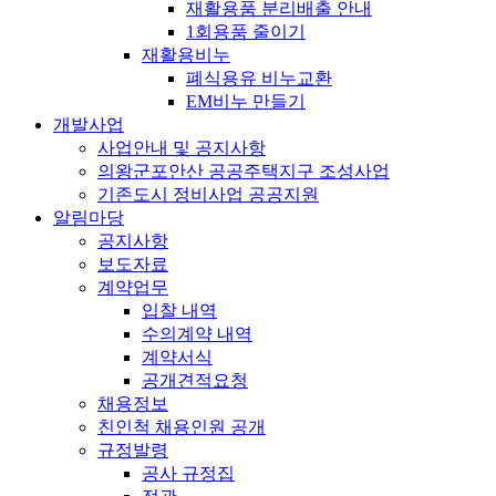
재활용품 분리배출 안내
1회용품 줄이기
재활용비누
폐식용유 비누교환
EM비누 만들기
개발사업
사업안내 및 공지사항
의왕군포안산 공공주택지구 조성사업
기존도시 정비사업 공공지원
알림마당
공지사항
보도자료
계약업무
입찰 내역
수의계약 내역
계약서식
공개견적요청
채용정보
친인척 채용인원 공개
규정발령
공사 규정집