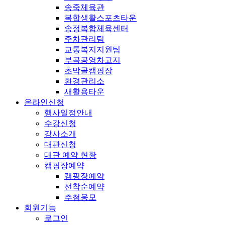
송죽체육관
복합생활스포츠타운
송정복합체육센터
주차관리팀
교통복지지원팀
부곡공영차고지
초막골캠핑장
환경관리소
새활용타운
온라인신청
행사일정안내
수강신청
강사소개
대관신청
대관 예약 현황
캠핑장예약
캠핑장예약
선착순예약
추첨응모
회원기능
로그인