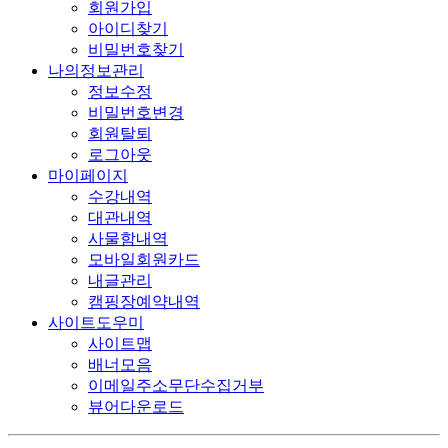
회원가입
아이디찾기
비밀번호찾기
나의정보관리
정보수정
비밀번호변경
회원탈퇴
로그아웃
마이페이지
수강내역
대관내역
사물함내역
모바일회원카드
내글관리
캠핑장예약내역
사이트도우미
사이트맵
배너모음
이메일주소무단수집거부
뷰어다운로드