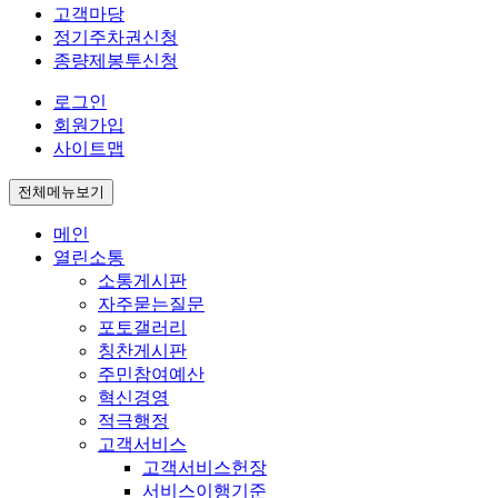
고객마당
정기주차권신청
종량제봉투신청
로그인
회원가입
사이트맵
전체메뉴보기
메인
열린소통
소통게시판
자주묻는질문
포토갤러리
칭찬게시판
주민참여예산
혁신경영
적극행정
고객서비스
고객서비스헌장
서비스이행기준